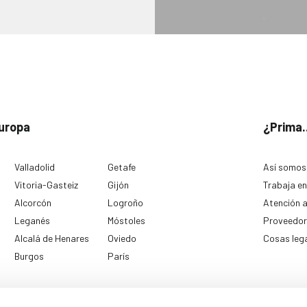
uropa
¿Prima.
Valladolid
Getafe
Así somos
Vitoria-Gasteiz
Gijón
Trabaja en
Alcorcón
Logroño
Atención a
Leganés
Móstoles
Proveedor
Alcalá de Henares
Oviedo
Cosas leg
Burgos
París