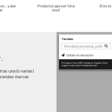
sos… y dan
Productos que son “otra
Si no t
er
cosa”
Tiendas
Utilizar mi ubicación
.
Primaprix tiene 330 tiendas en España. Este
mapa muestra las tiendas abiertas.
ras una (o varias)
 grandes marcas