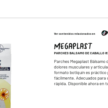
Ver contenidos relacionados en
MEGAPLAST
-
PARCHES BALSAMO DE CABALLO 8
Descripción
Parches Megaplast Bálsamo de
dolores musculares y articul
formato botiquín es práctico p
fácilmente. Adecuados para 
rápida. Disponible ahora en 