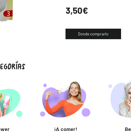
Precio
3,50€
Donde comprarlo
EGORÍAS
ower
¡A comer!
Be