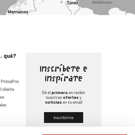
.. qué?
Inscríbete e
Inspírate
 PrimaPrix
l cliente
Sé el
primero
en recibir
es
nuestras
ofertas
y
noticias
en tu email
ales
Inscribirme