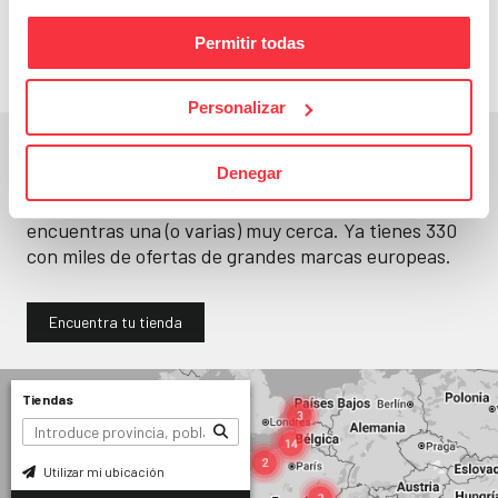
llévatelos
Permitir todas
Personalizar
En un segundo, la encuentras.
Denegar
No paramos de abrir
tiendas
. Seguro que
encuentras una (o varias) muy cerca. Ya tienes
330
con miles de ofertas de grandes marcas europeas.
Encuentra tu tienda
Tiendas
Utilizar mi ubicación