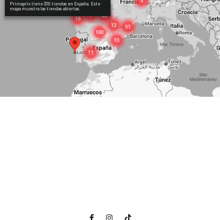
Primaprix tiene 330 tiendas en España. Este
mapa muestra las tiendas abiertas.