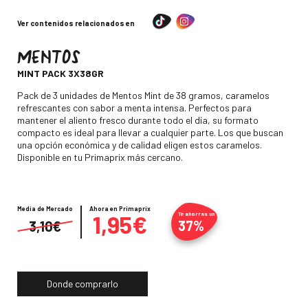
Ver contenidos relacionados en
MENTOS
-
MINT PACK 3X38GR
Descripción
Pack de 3 unidades de Mentos Mint de 38 gramos, caramelos
refrescantes con sabor a menta intensa. Perfectos para
mantener el aliento fresco durante todo el día, su formato
compacto es ideal para llevar a cualquier parte. Los que buscan
una opción económica y de calidad eligen estos caramelos.
Disponible en tu Primaprix más cercano.
Media de Mercado
Precio
Ahora en Primaprix
1,95€
Te ahorras un
37%
3,10€
Donde comprarlo