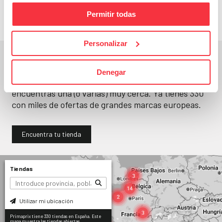
Permitir todas
Personalizar
En un segundo, la encuentras.
Denegar
No paramos de abrir
tiendas
. Seguro que
encuentras una (o varias) muy cerca. Ya tienes
330
con miles de ofertas de grandes marcas europeas.
Encuentra tu tienda
Tiendas
Utilizar mi ubicación
Primaprix tiene 330 tiendas en España. Este
mapa muestra las tiendas abiertas.