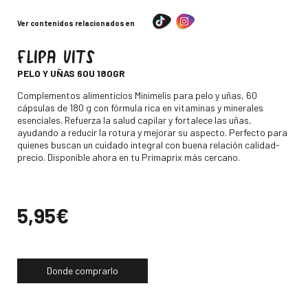
Ver contenidos relacionados en
FLIPA VITS
-
PELO Y UÑAS 60U 180GR
Descripción
Complementos alimenticios Minimelis para pelo y uñas, 60
cápsulas de 180 g con fórmula rica en vitaminas y minerales
esenciales. Refuerza la salud capilar y fortalece las uñas,
ayudando a reducir la rotura y mejorar su aspecto. Perfecto para
quienes buscan un cuidado integral con buena relación calidad-
precio. Disponible ahora en tu Primaprix más cercano.
Precio
5,95€
Donde comprarlo