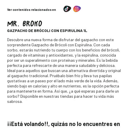
Ver contenidos relacionados en
MR. BROKO
-
GAZPACHO DE BRÓCOLI CON ESPIRULINA 1L
Descripción
Descubre una nueva forma de disfrutar del gazpacho con este
sorprendente Gazpacho de Brócoli con Espirulina. Con cada
sorbo, estarás nutriendo tu cuerpo con los beneficios del brócoli,
cargado de vitaminas y antioxidantes, y la espirulina, conocida
por ser un superalimento con proteínas y minerales. Es la bebida
perfecta para refrescarte de una manera saludable y deliciosa.
Ideal para aquellos que buscan una alternativa divertida y original
al gazpacho tradicional. Pruébalo bien frío y lleva tus papilas
gustativas a un paseo por el lado más verde de la vida. Además,
siendo bajo en calorías y alto en nutrientes, es la opción perfecta
para mantenerte en forma. Así que, ¿a qué esperas para darle un
sorbo? Disponible en nuestras tiendas para hacer tu vida más
sabrosa.
¡¡Está volando!!, quizás no lo encuentres en