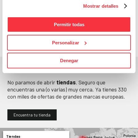
Mostrar detalles
Cazaofertas
Adelántate a todos y
Permitir todas
llévatelos
Personalizar
Denegar
En un segundo, la encuentras.
No paramos de abrir
tiendas
. Seguro que
encuentras una (o varias) muy cerca. Ya tienes
330
con miles de ofertas de grandes marcas europeas.
Encuentra tu tienda
Tiendas