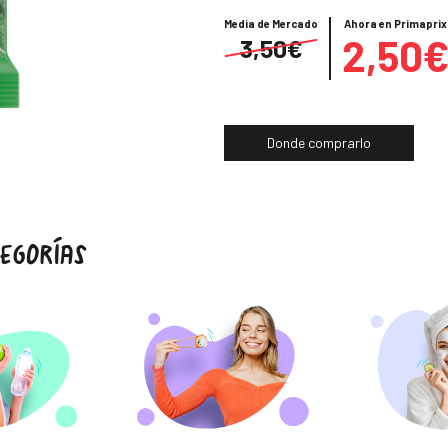
Precio
Media de Mercado
Ahora en Primaprix
2,50
3,50€
Donde comprarlo
EGORÍAS