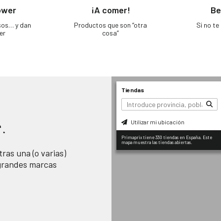
ower
¡A comer!
Be
sos… y dan
Productos que son “otra
Si no t
er
cosa”
Tiendas
Utilizar mi ubicación
.
Primaprix tiene 330 tiendas en España. Este
mapa muestra las tiendas abiertas.
ras una (o varias)
 grandes marcas