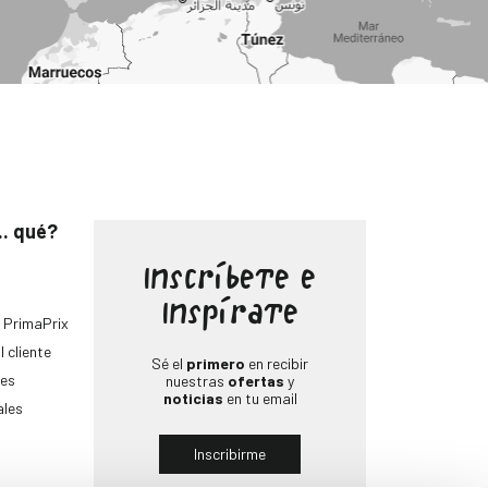
.. qué?
Inscríbete e
Inspírate
 PrimaPrix
l cliente
Sé el
primero
en recibir
es
nuestras
ofertas
y
noticias
en tu email
ales
Inscribirme