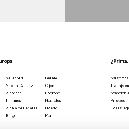
uropa
¿Prima.
Valladolid
Getafe
Así somos
Vitoria-Gasteiz
Gijón
Trabaja en
Alcorcón
Logroño
Atención a
Leganés
Móstoles
Proveedor
Alcalá de Henares
Oviedo
Cosas leg
Burgos
París