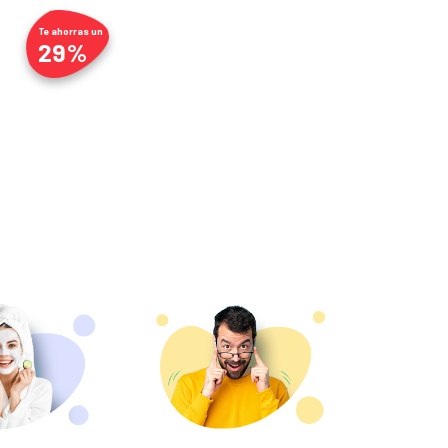
Te ahorras un
€
29%