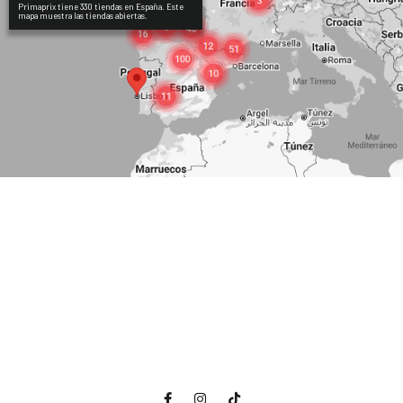
Primaprix tiene 330 tiendas en España. Este
mapa muestra las tiendas abiertas.