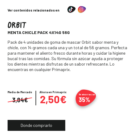
Ver contenidos relacionados en
ORBIT
-
MENTA CHICLE PACK 4X14G 56G
Descripción
Pack de 4 unidades de goma de mascar Orbit sabor menta y
chicle, con 14 gramos cada una y un total de 56 gramos. Perfecta
para mantener el aliento fresco durante horas y cuidar la higiene
bucal tras las comidas. Su fórmula sin azúcar ayuda a proteger
los dientes mientras disfrutas de un sabor refrescante. Lo
encuentras en cualquier Primaprix.
Media de Mercado
Precio
Ahora en Primaprix
2,50€
Te ahorras un
35%
3,84€
Donde comprarlo