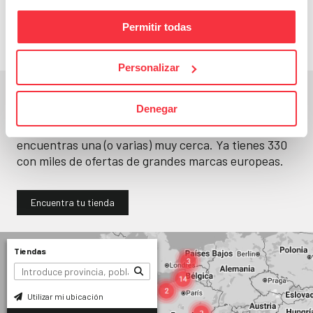
llévatelos
Permitir todas
Personalizar
En un segundo, la encuentras.
Denegar
No paramos de abrir
tiendas
. Seguro que
encuentras una (o varias) muy cerca. Ya tienes
330
con miles de ofertas de grandes marcas europeas.
Encuentra tu tienda
Tiendas
Utilizar mi ubicación