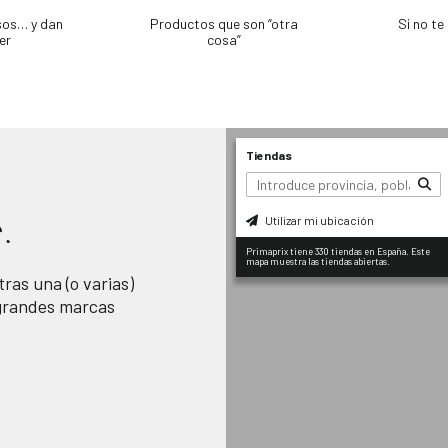
sos… y dan
Productos que son “otra
Si no t
er
cosa”
Tiendas
Utilizar mi ubicación
.
Primaprix tiene 330 tiendas en España. Este
mapa muestra las tiendas abiertas.
ras una (o varias)
 grandes marcas