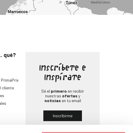
.. qué?
Inscríbete e
Inspírate
 PrimaPrix
l cliente
Sé el
primero
en recibir
es
nuestras
ofertas
y
noticias
en tu email
ales
Inscribirme