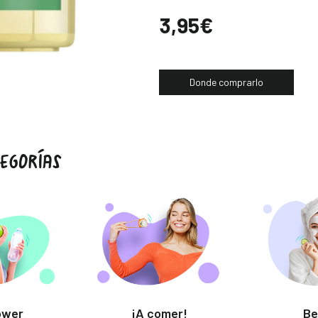
Precio
3,95€
Donde comprarlo
EGORÍAS
ower
¡A comer!
Be