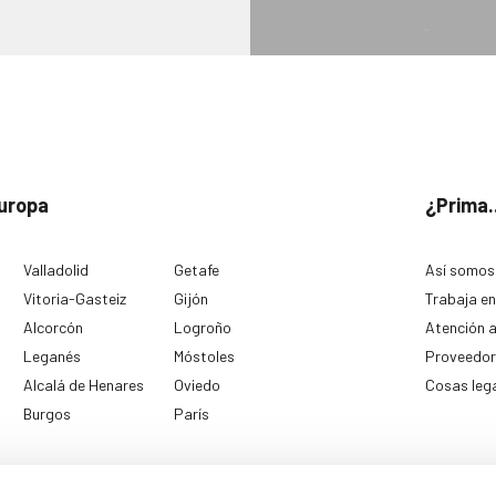
uropa
¿Prima.
Valladolid
Getafe
Así somos
Vitoria-Gasteiz
Gijón
Trabaja en
Alcorcón
Logroño
Atención a
Leganés
Móstoles
Proveedor
Alcalá de Henares
Oviedo
Cosas leg
Burgos
París