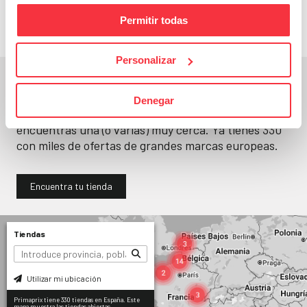
Permitir todas
Personalizar
En un segundo, la encuentras.
Denegar
No paramos de abrir
tiendas
. Seguro que
encuentras una (o varias) muy cerca. Ya tienes
330
con miles de ofertas de grandes marcas europeas.
Encuentra tu tienda
Tiendas
Utilizar mi ubicación
Primaprix tiene 330 tiendas en España. Este
mapa muestra las tiendas abiertas.