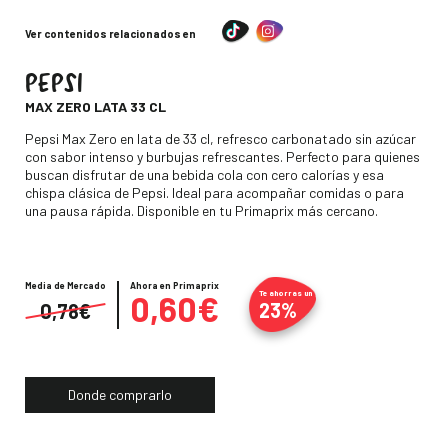
Ver contenidos relacionados en
PEPSI
-
MAX ZERO LATA 33 CL
Descripción
Pepsi Max Zero en lata de 33 cl, refresco carbonatado sin azúcar
con sabor intenso y burbujas refrescantes. Perfecto para quienes
buscan disfrutar de una bebida cola con cero calorías y esa
chispa clásica de Pepsi. Ideal para acompañar comidas o para
una pausa rápida. Disponible en tu Primaprix más cercano.
Media de Mercado
Precio
Ahora en Primaprix
0,60€
Te ahorras un
23%
0,78€
Donde comprarlo