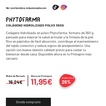
Ver contenidos relacionados en
PHYTOFARMA
-
COLÁGENO HIDROLIZADO POLVO 360G
Descripción
Colágeno hidrolizado en polvo Phytofarma, formato de 360 g
pensado para mejorar la salud articular y la firmeza de la piel.
Rico en péptidos de fácil absorción, contribuye al mantenimiento
del tejido conectivo y reduce signos de envejecimiento. Una
opción con buena relación calidad-precio para cuidar tu
bienestar desde casa. Disponible ahora en tu Primaprix más
cercano.
Media de Mercado
Precio
Ahora en Primaprix
11,95€
Te ahorras un
26%
16,24€
Donde comprarlo