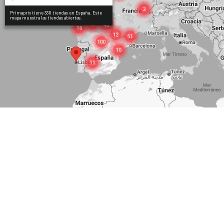
Primaprix tiene 330 tiendas en España. Este
mapa muestra las tiendas abiertas.