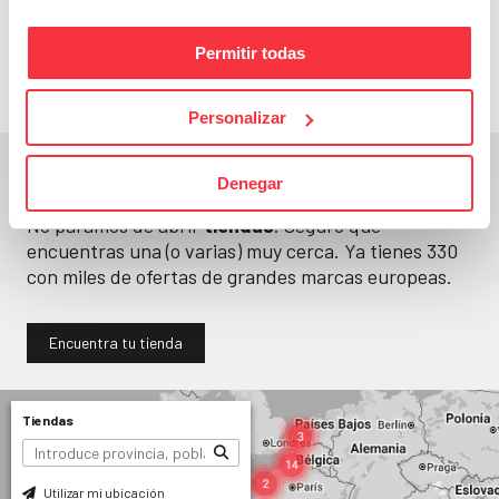
Adelántate a todos y
llévatelos
Permitir todas
Personalizar
En un segundo, la encuentras.
Denegar
No paramos de abrir
tiendas
. Seguro que
encuentras una (o varias) muy cerca. Ya tienes
330
con miles de ofertas de grandes marcas europeas.
Encuentra tu tienda
Tiendas
Utilizar mi ubicación