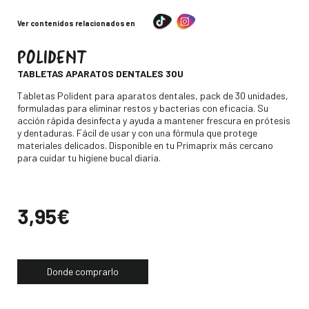
Ver contenidos relacionados en
POLIDENT
-
TABLETAS APARATOS DENTALES 30U
Descripción
Tabletas Polident para aparatos dentales, pack de 30 unidades,
formuladas para eliminar restos y bacterias con eficacia. Su
acción rápida desinfecta y ayuda a mantener frescura en prótesis
y dentaduras. Fácil de usar y con una fórmula que protege
materiales delicados. Disponible en tu Primaprix más cercano
para cuidar tu higiene bucal diaria.
Precio
3,95€
Donde comprarlo