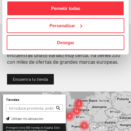
Permitir todas
Personalizar
En un segundo, la encuentras.
Denegar
No paramos de abrir
tiendas
. Seguro que
encuentras una (o varias) muy cerca. Ya tienes
330
con miles de ofertas de grandes marcas europeas.
Encuentra tu tienda
Tiendas
Utilizar mi ubicación
Primaprix tiene 330 tiendas en España. Este
mapa muestra las tiendas abiertas.