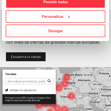
Permitir todas
Personalizar
En un segundo, la encuentras.
No paramos de abrir
tiendas
. Seguro que
Denegar
encuentras una (o varias) muy cerca. Ya tienes
330
con miles de ofertas de grandes marcas europeas.
Encuentra tu tienda
Tiendas
Utilizar mi ubicación
Primaprix tiene 330 tiendas en España. Este
mapa muestra las tiendas abiertas.