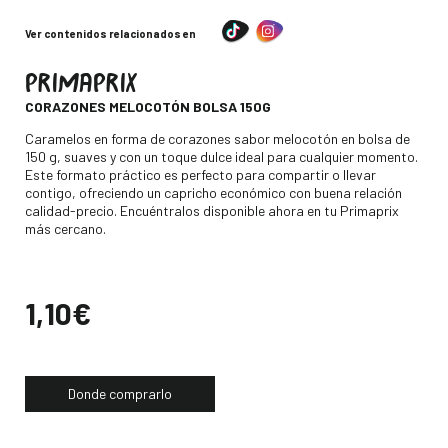
Ver contenidos relacionados en
PRIMAPRIX
-
CORAZONES MELOCOTÓN BOLSA 150G
Descripción
Caramelos en forma de corazones sabor melocotón en bolsa de
150 g, suaves y con un toque dulce ideal para cualquier momento.
Este formato práctico es perfecto para compartir o llevar
contigo, ofreciendo un capricho económico con buena relación
calidad-precio. Encuéntralos disponible ahora en tu Primaprix
más cercano.
Precio
1,10€
Donde comprarlo