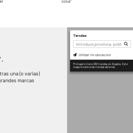
er
cosa”
Tiendas
Utilizar mi ubicación
.
Primaprix tiene 330 tiendas en España. Este
mapa muestra las tiendas abiertas.
ras una (o varias)
 grandes marcas