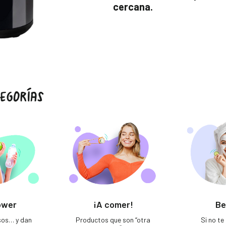
cercana.
EGORÍAS
ower
¡A comer!
Be
sos… y dan
Productos que son “otra
Si no t