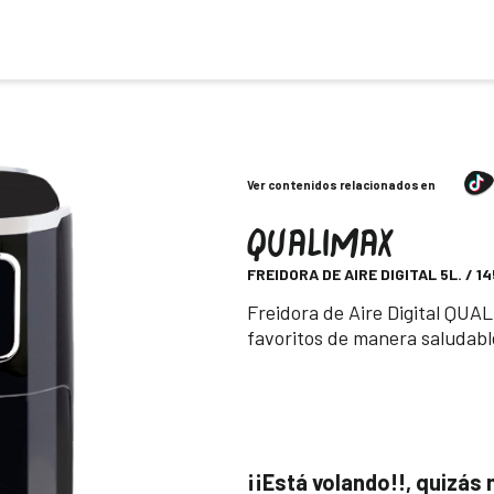
Ver contenidos relacionados en
QUALIMAX
-
FREIDORA DE AIRE DIGITAL 5L. / 1
Descripción
Freidora de Aire Digital QUAL
favoritos de manera saludable
¡¡Está volando!!, quizás