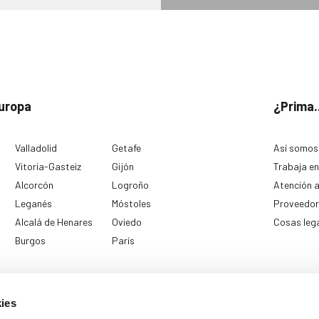
uropa
¿Prima.
Valladolid
Getafe
Así somos
Vitoria-Gasteiz
Gijón
Trabaja en
Alcorcón
Logroño
Atención a
Leganés
Móstoles
Proveedor
Alcalá de Henares
Oviedo
Cosas leg
Burgos
París
ies