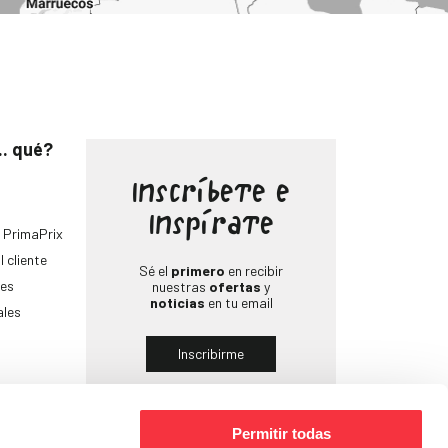
.. qué?
Inscríbete e
Inspírate
 PrimaPrix
l cliente
Sé el
primero
en recibir
es
nuestras
ofertas
y
noticias
en tu email
ales
Inscribirme
Permitir todas