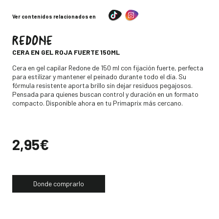
Ver contenidos relacionados en
REDONE
-
CERA EN GEL ROJA FUERTE 150ML
Descripción
Cera en gel capilar Redone de 150 ml con fijación fuerte, perfecta
para estilizar y mantener el peinado durante todo el día. Su
fórmula resistente aporta brillo sin dejar residuos pegajosos.
Pensada para quienes buscan control y duración en un formato
compacto. Disponible ahora en tu Primaprix más cercano.
Precio
2,95€
Donde comprarlo