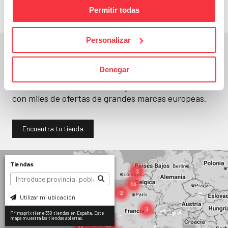
Permitir todas
Personalizar
En un segundo, la encuentras.
Denegar
No paramos de abrir
tiendas
. Seguro que
encuentras una (o varias) muy cerca. Ya tienes
330
con miles de ofertas de grandes marcas europeas.
Encuentra tu tienda
Tiendas
Utilizar mi ubicación
Primaprix tiene 330 tiendas en España. Este
mapa muestra las tiendas abiertas.