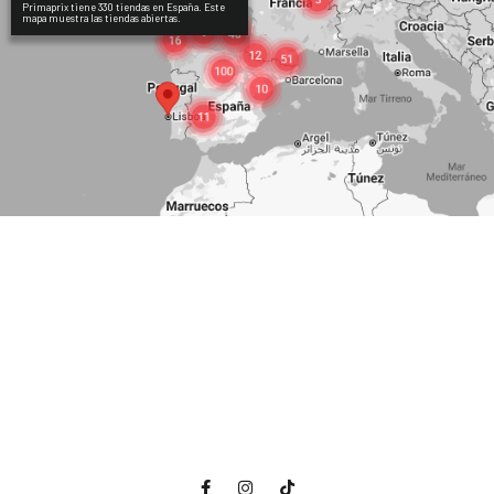
Primaprix tiene 330 tiendas en España. Este
mapa muestra las tiendas abiertas.