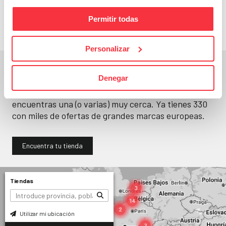
llévatelos
Permitir todas
Personalizar
En un segundo, la encuentras.
Denegar
No paramos de abrir
tiendas
. Seguro que
encuentras una (o varias) muy cerca. Ya tienes
330
con miles de ofertas de grandes marcas europeas.
Encuentra tu tienda
Tiendas
Utilizar mi ubicación