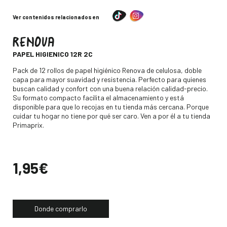
Ver contenidos relacionados en
RENOVA
-
PAPEL HIGIENICO 12R 2C
Descripción
Pack de 12 rollos de papel higiénico Renova de celulosa, doble
capa para mayor suavidad y resistencia. Perfecto para quienes
buscan calidad y confort con una buena relación calidad-precio.
Su formato compacto facilita el almacenamiento y está
disponible para que lo recojas en tu tienda más cercana. Porque
cuidar tu hogar no tiene por qué ser caro. Ven a por él a tu tienda
Primaprix.
Precio
1,95€
Donde comprarlo