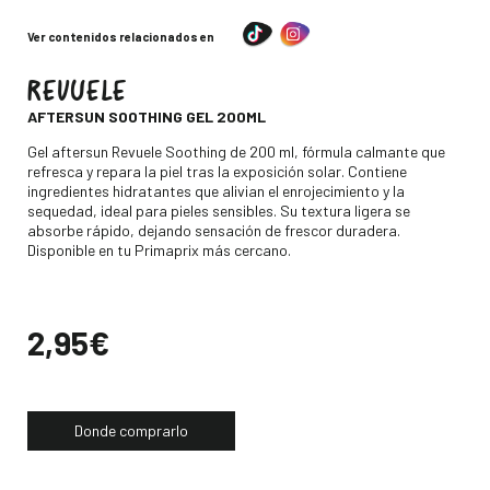
Ver contenidos relacionados en
REVUELE
-
AFTERSUN SOOTHING GEL 200ML
Descripción
Gel aftersun Revuele Soothing de 200 ml, fórmula calmante que
refresca y repara la piel tras la exposición solar. Contiene
ingredientes hidratantes que alivian el enrojecimiento y la
sequedad, ideal para pieles sensibles. Su textura ligera se
absorbe rápido, dejando sensación de frescor duradera.
Disponible en tu Primaprix más cercano.
Precio
2,95€
Donde comprarlo