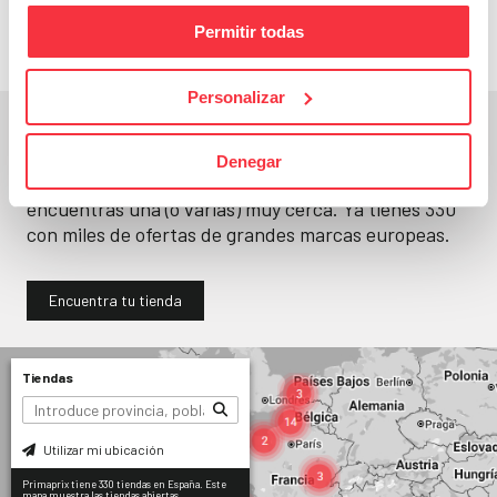
Permitir todas
Personalizar
En un segundo, la encuentras.
Denegar
No paramos de abrir
tiendas
. Seguro que
encuentras una (o varias) muy cerca. Ya tienes
330
con miles de ofertas de grandes marcas europeas.
Encuentra tu tienda
Tiendas
Utilizar mi ubicación
Primaprix tiene 330 tiendas en España. Este
mapa muestra las tiendas abiertas.