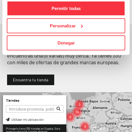
Permitir todas
Personalizar
En un segundo, la encuentras.
Denegar
No paramos de abrir
tiendas
. Seguro que
encuentras una (o varias) muy cerca. Ya tienes
330
con miles de ofertas de grandes marcas europeas.
Encuentra tu tienda
Tiendas
Utilizar mi ubicación
Primaprix tiene 330 tiendas en España. Este
mapa muestra las tiendas abiertas.