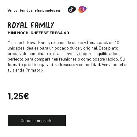
Ver contenidos relacionados en
ROYAL FAMILY
-
MINI MOCHI CHEEESE FRESA 40
Descripción
Mini mochi Royal Family rellenos de queso y fresa, pack de 40
unidades ideales para un bocado dulce y original. Este plato
preparado combina texturas suaves y sabores equilibrados,
perfecto para compartir en reuniones o como postre rápido. Su
formato práctico garantiza frescura y comodidad. Ven a por él a
tu tienda Primaprix.
Precio
1,25€
Donde comprarlo