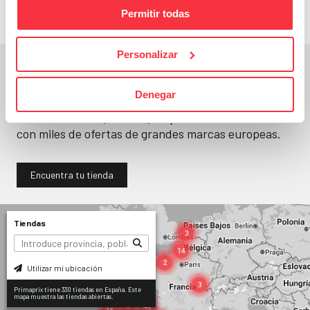
Permitir todas
Personalizar
En un segundo, la encuentras.
Denegar
No paramos de abrir
tiendas
. Seguro que
encuentras una (o varias) muy cerca. Ya tienes
330
con miles de ofertas de grandes marcas europeas.
Encuentra tu tienda
Tiendas
Utilizar mi ubicación
Primaprix tiene 330 tiendas en España. Este
mapa muestra las tiendas abiertas.