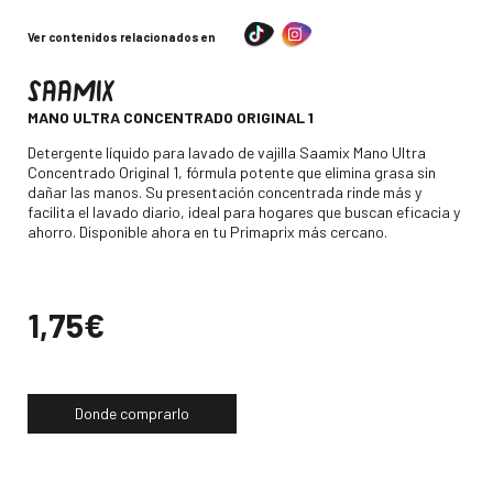
Ver contenidos relacionados en
SAAMIX
-
MANO ULTRA CONCENTRADO ORIGINAL 1
Descripción
Detergente líquido para lavado de vajilla Saamix Mano Ultra
Concentrado Original 1, fórmula potente que elimina grasa sin
dañar las manos. Su presentación concentrada rinde más y
facilita el lavado diario, ideal para hogares que buscan eficacia y
ahorro. Disponible ahora en tu Primaprix más cercano.
Precio
1,75€
Donde comprarlo