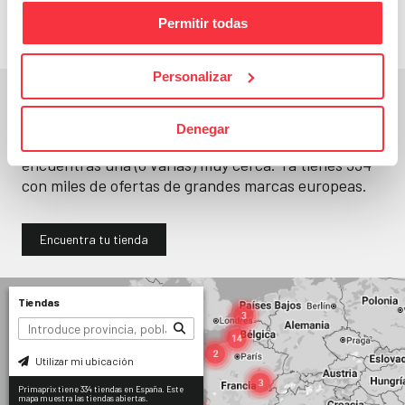
Permitir todas
Personalizar
En un segundo, la encuentras.
Denegar
No paramos de abrir
tiendas
. Seguro que
encuentras una (o varias) muy cerca. Ya tienes
334
con miles de ofertas de grandes marcas europeas.
Encuentra tu tienda
Tiendas
Utilizar mi ubicación
Primaprix tiene 334 tiendas en España. Este
mapa muestra las tiendas abiertas.