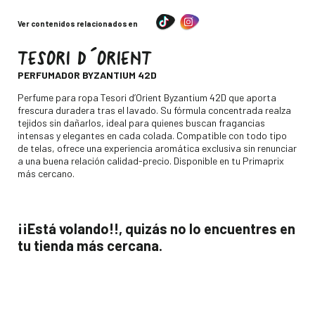
Ver contenidos relacionados en
TESORI D´ORIENT
-
PERFUMADOR BYZANTIUM 42D
Descripción
Perfume para ropa Tesori d’Orient Byzantium 42D que aporta
frescura duradera tras el lavado. Su fórmula concentrada realza
tejidos sin dañarlos, ideal para quienes buscan fragancias
intensas y elegantes en cada colada. Compatible con todo tipo
de telas, ofrece una experiencia aromática exclusiva sin renunciar
a una buena relación calidad-precio. Disponible en tu Primaprix
más cercano.
¡¡Está volando!!, quizás no lo encuentres en
tu tienda más cercana.