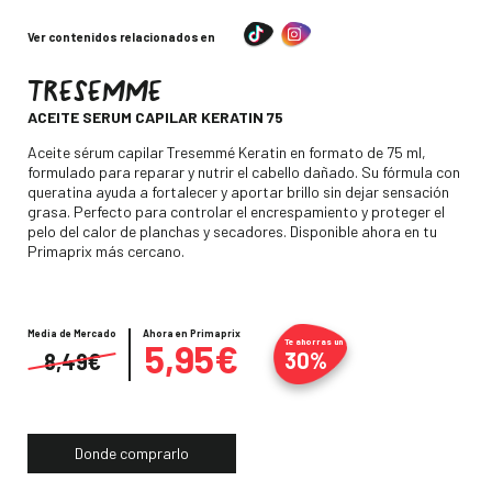
Ver contenidos relacionados en
TRESEMME
-
ACEITE SERUM CAPILAR KERATIN 75
Descripción
Aceite sérum capilar Tresemmé Keratin en formato de 75 ml,
formulado para reparar y nutrir el cabello dañado. Su fórmula con
queratina ayuda a fortalecer y aportar brillo sin dejar sensación
grasa. Perfecto para controlar el encrespamiento y proteger el
pelo del calor de planchas y secadores. Disponible ahora en tu
Primaprix más cercano.
Media de Mercado
Precio
Ahora en Primaprix
5,95€
Te ahorras un
30%
8,49€
Donde comprarlo