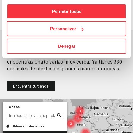
llévatelos
Permitir todas
Personalizar
En un segundo, la encuentras.
Denegar
No paramos de abrir
tiendas
. Seguro que
encuentras una (o varias) muy cerca. Ya tienes
330
con miles de ofertas de grandes marcas europeas.
Encuentra tu tienda
Tiendas
Utilizar mi ubicación