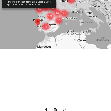
Primaprix tiene 330 tiendas en España. Este
mapa muestra las tiendas abiertas.