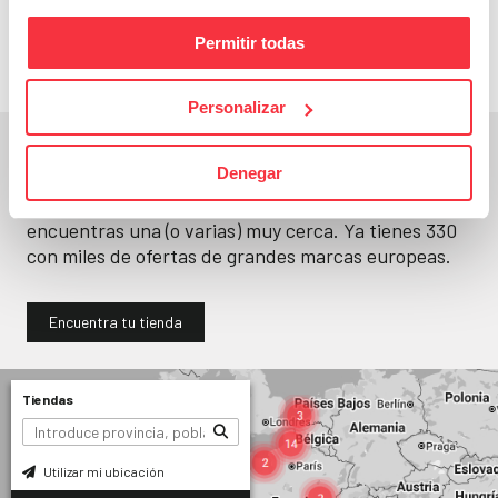
llévatelos
Permitir todas
Personalizar
En un segundo, la encuentras.
Denegar
No paramos de abrir
tiendas
. Seguro que
encuentras una (o varias) muy cerca. Ya tienes
330
con miles de ofertas de grandes marcas europeas.
Encuentra tu tienda
Tiendas
Utilizar mi ubicación