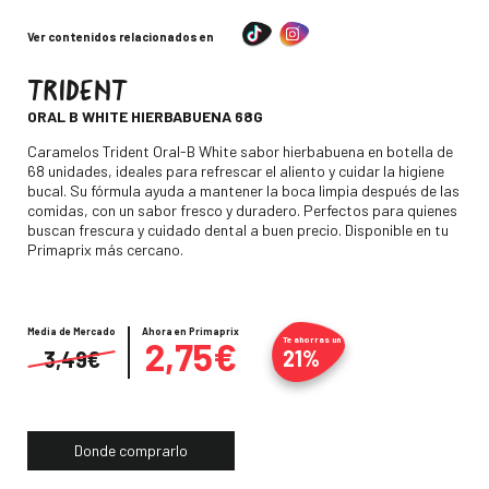
Ver contenidos relacionados en
TRIDENT
-
ORAL B WHITE HIERBABUENA 68G
Descripción
Caramelos Trident Oral-B White sabor hierbabuena en botella de
68 unidades, ideales para refrescar el aliento y cuidar la higiene
bucal. Su fórmula ayuda a mantener la boca limpia después de las
comidas, con un sabor fresco y duradero. Perfectos para quienes
buscan frescura y cuidado dental a buen precio. Disponible en tu
Primaprix más cercano.
Media de Mercado
Precio
Ahora en Primaprix
2,75€
Te ahorras un
21%
3,49€
Donde comprarlo