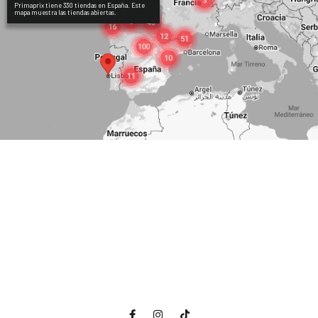
Primaprix tiene 330 tiendas en España. Este
mapa muestra las tiendas abiertas.