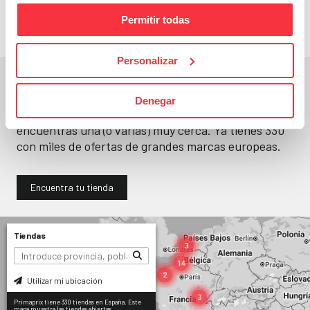
Permitir todas
Personalizar
En un segundo, la encuentras.
Denegar
No paramos de abrir
tiendas
. Seguro que
encuentras una (o varias) muy cerca. Ya tienes
330
con miles de ofertas de grandes marcas europeas.
Encuentra tu tienda
Tiendas
Utilizar mi ubicación
Primaprix tiene 330 tiendas en España. Este
mapa muestra las tiendas abiertas.