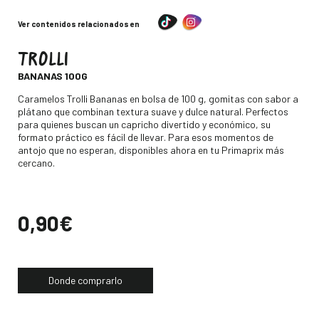
Ver contenidos relacionados en
TROLLI
-
BANANAS 100G
Descripción
Caramelos Trolli Bananas en bolsa de 100 g, gomitas con sabor a
plátano que combinan textura suave y dulce natural. Perfectos
para quienes buscan un capricho divertido y económico, su
formato práctico es fácil de llevar. Para esos momentos de
antojo que no esperan, disponibles ahora en tu Primaprix más
cercano.
Precio
0,90€
Donde comprarlo