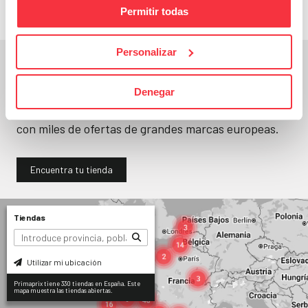
Permitir todas
Personalizar
En un segundo, la encuentras.
Denegar
No paramos de abrir
tiendas
. Seguro que
encuentras una (o varias) muy cerca. Ya tienes
330
con miles de ofertas de grandes marcas europeas.
Encuentra tu tienda
Tiendas
Utilizar mi ubicación
Primaprix tiene 330 tiendas en España. Este
mapa muestra las tiendas abiertas.