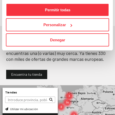
llévatelos
Permitir todas
Personalizar
En un segundo, la encuentras.
Denegar
No paramos de abrir
tiendas
. Seguro que
encuentras una (o varias) muy cerca. Ya tienes
330
con miles de ofertas de grandes marcas europeas.
Encuentra tu tienda
Tiendas
Utilizar mi ubicación