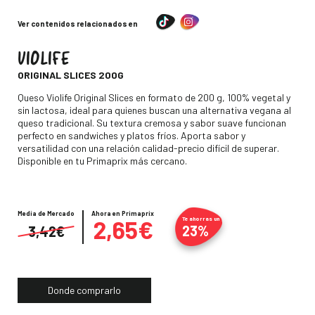
Ver contenidos relacionados en
VIOLIFE
-
ORIGINAL SLICES 200G
Descripción
Queso Violife Original Slices en formato de 200 g, 100% vegetal y
sin lactosa, ideal para quienes buscan una alternativa vegana al
queso tradicional. Su textura cremosa y sabor suave funcionan
perfecto en sandwiches y platos fríos. Aporta sabor y
versatilidad con una relación calidad-precio difícil de superar.
Disponible en tu Primaprix más cercano.
Media de Mercado
Precio
Ahora en Primaprix
2,65€
Te ahorras un
23%
3,42€
Donde comprarlo