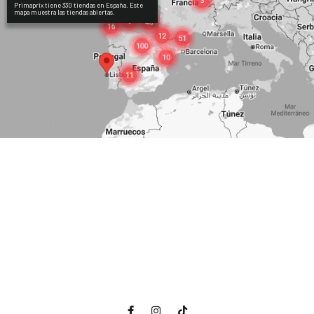
Primaprix tiene 330 tiendas en España. Este
mapa muestra las tiendas abiertas.