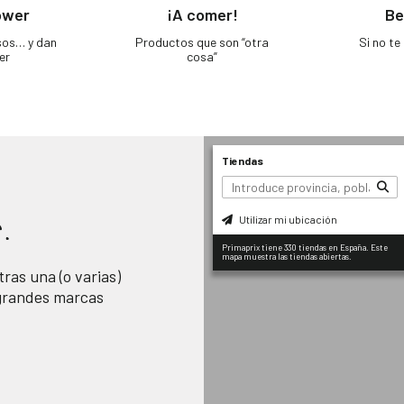
ower
¡A comer!
Be
sos… y dan
Productos que son “otra
Si no t
er
cosa”
Tiendas
Utilizar mi ubicación
.
Primaprix tiene 330 tiendas en España. Este
mapa muestra las tiendas abiertas.
ras una (o varias)
 grandes marcas