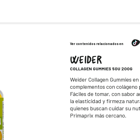
Ver contenidos relacionados en
WEIDER
-
COLLAGEN GUMMIES 50U 200G
Descripción
Weider Collagen Gummies en 
complementos con colágeno par
Fáciles de tomar, con sabor 
la elasticidad y firmeza natu
quienes buscan cuidar su nutr
Primaprix más cercano.