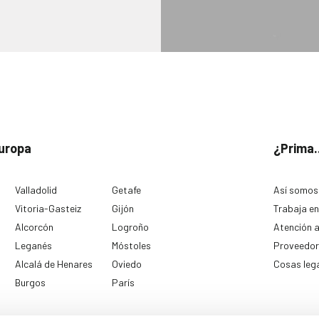
uropa
¿Prima.
Valladolid
Getafe
Así somos
Vitoria-Gasteiz
Gijón
Trabaja en
Alcorcón
Logroño
Atención a
Leganés
Móstoles
Proveedor
Alcalá de Henares
Oviedo
Cosas leg
Burgos
París