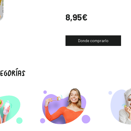
Precio
8,95€
Donde comprarlo
EGORÍAS