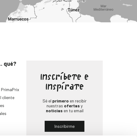
.. qué?
Inscríbete e
Inspírate
 PrimaPrix
l cliente
Sé el
primero
en recibir
es
nuestras
ofertas
y
noticias
en tu email
ales
Inscribirme