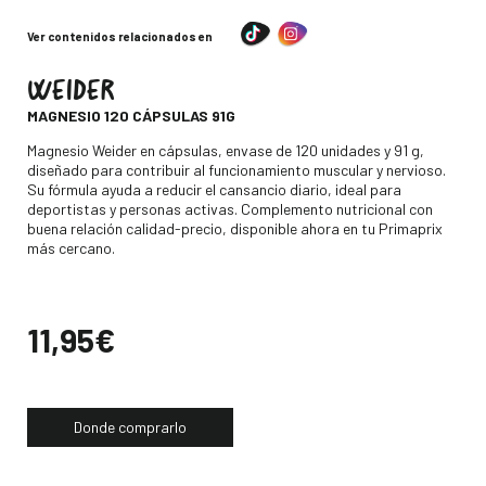
Ver contenidos relacionados en
WEIDER
-
MAGNESIO 120 CÁPSULAS 91G
Descripción
Magnesio Weider en cápsulas, envase de 120 unidades y 91 g,
diseñado para contribuir al funcionamiento muscular y nervioso.
Su fórmula ayuda a reducir el cansancio diario, ideal para
deportistas y personas activas. Complemento nutricional con
buena relación calidad-precio, disponible ahora en tu Primaprix
más cercano.
Precio
11,95€
Donde comprarlo