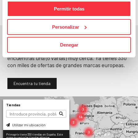
Permitir todas
Personalizar
En un segundo, la encuentras.
Denegar
No paramos de abrir
tiendas
. Seguro que
encuentras una (o varias) muy cerca. Ya tienes
330
con miles de ofertas de grandes marcas europeas.
Encuentra tu tienda
Tiendas
Utilizar mi ubicación
Primaprix tiene 330 tiendas en España. Este
mapa muestra las tiendas abiertas.