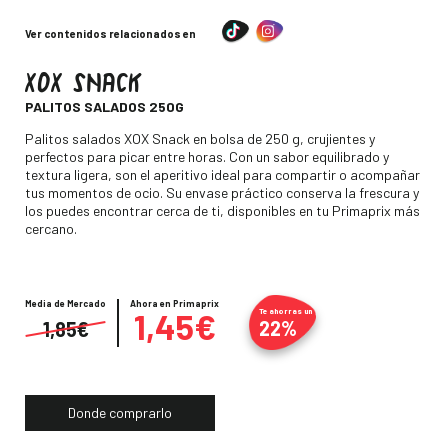
Ver contenidos relacionados en
XOX SNACK
-
PALITOS SALADOS 250G
Descripción
Palitos salados XOX Snack en bolsa de 250 g, crujientes y
perfectos para picar entre horas. Con un sabor equilibrado y
textura ligera, son el aperitivo ideal para compartir o acompañar
tus momentos de ocio. Su envase práctico conserva la frescura y
los puedes encontrar cerca de ti, disponibles en tu Primaprix más
cercano.
Media de Mercado
Precio
Ahora en Primaprix
1,45€
Te ahorras un
22%
1,85€
Donde comprarlo