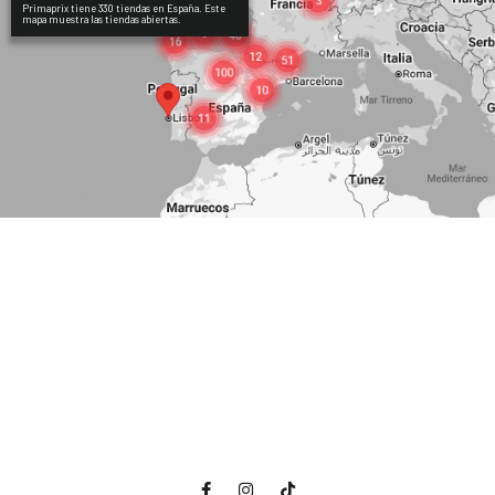
Primaprix tiene 330 tiendas en España. Este
mapa muestra las tiendas abiertas.