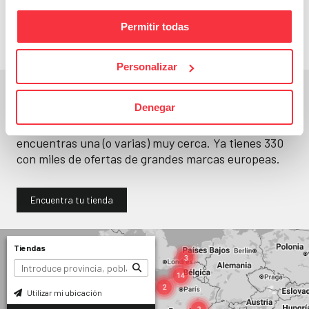
llévatelos
Permitir todas
Personalizar
En un segundo, la encuentras.
Denegar
No paramos de abrir
tiendas
. Seguro que
encuentras una (o varias) muy cerca. Ya tienes
330
con miles de ofertas de grandes marcas europeas.
Encuentra tu tienda
Tiendas
Utilizar mi ubicación