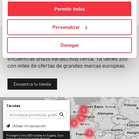
Permitir todas
Personalizar
En un segundo, la encuentras.
Denegar
No paramos de abrir
tiendas
. Seguro que
encuentras una (o varias) muy cerca. Ya tienes
330
con miles de ofertas de grandes marcas europeas.
Encuentra tu tienda
Tiendas
Utilizar mi ubicación
Primaprix tiene 330 tiendas en España. Este
mapa muestra las tiendas abiertas.