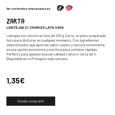
Ver contenidos relacionados en
ZARTA
-
LENTEJAS C/ CHORIZO LATA 430G
Descripción
Lentejas con chorizo en lata de 430 g Zarta, un plato preparado
listo para disfrutar en cualquier momento. Con ingredientes
seleccionados que aportan sabor casero y textura consistente,
es una opción económica y nutritiva para comidas rápidas.
Perfecto para quienes buscan calidad y ahorro cerca de ti.
Disponible en tu Primaprix más cercano.
Precio
1,35€
Donde comprarlo