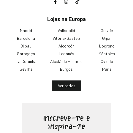
Lojas na Europa
Madrid
Valladolid
Getafe
Barcelona
Vitória-Gasteiz
Gijón
Bilbau
Alcorcón
Logroño
Saragoça
Leganés
Móstoles
La Corunha
Alcalá de Henares
Oviedo
Sevilha
Burgos
Paris
Ver todas
Inscreve-te e
inspira-te