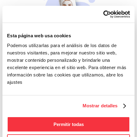
Esta página web usa cookies
Beleza
Podemos utilizarlas para el análisis de los datos de
Se não cuidares de ti
nuestros visitantes, para mejorar nuestro sitio web,
mesma, quem cuidará?
mostrar contenido personalizado y brindarle una
excelente experiencia en el sitio web. Para obtener más
información sobre las cookies que utilizamos, abre los
ajustes
Mostrar detalles
Fitness
Permitir todas
Energia e bem-estar
para o teu dia a dia.