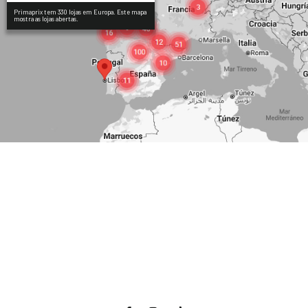
Primaprix tem 330 lojas em Europa. Este mapa
mostra as lojas abertas.