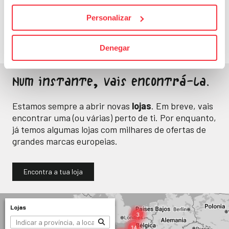
Energia e bem-estar
Personalizar
para o teu dia a dia.
Denegar
Num instante, vais encontrá-la.
Estamos sempre a abrir novas
lojas
. Em breve, vais
encontrar uma (ou várias) perto de ti. Por enquanto,
já temos algumas lojas com milhares de ofertas de
grandes marcas europeias.
Encontra a tua loja
Lojas