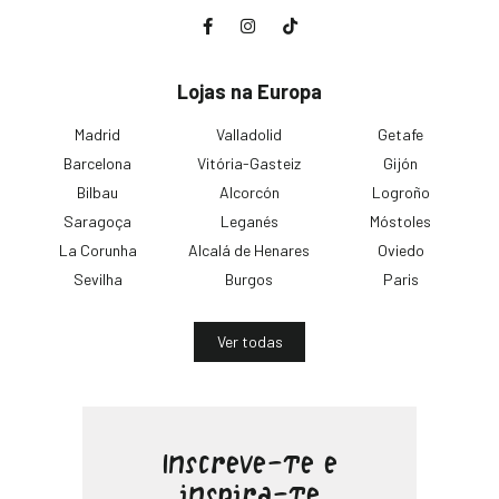
Lojas na Europa
Madrid
Valladolid
Getafe
Barcelona
Vitória-Gasteiz
Gijón
Bilbau
Alcorcón
Logroño
Saragoça
Leganés
Móstoles
La Corunha
Alcalá de Henares
Oviedo
Sevilha
Burgos
Paris
Ver todas
Inscreve-te e
inspira-te