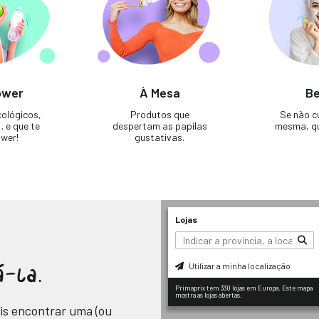
ower
À Mesa
Be
ológicos,
Produtos que
Se não cu
 e que te
despertam as papilas
mesma, q
wer!
gustativas.
Lojas
Utilizar a minha localização
á-la.
Primaprix tem 330 lojas em Europa. Este mapa
mostra as lojas abertas.
ais encontrar uma (ou