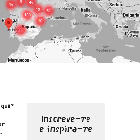
 quê?
Inscreve-te
sim
e inspira-te
na