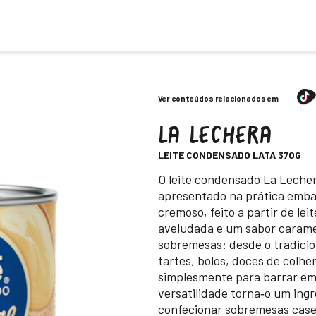
Ver conteúdos relacionados em
LA LECHERA
-
LEITE CONDENSADO LATA 370G
Descripción
O leite condensado La Lecher
apresentado na prática emba
cremoso, feito a partir de le
aveludada e um sabor carame
sobremesas: desde o tradicio
tartes, bolos, doces de colhe
simplesmente para barrar em 
versatilidade torna‑o um ing
confecionar sobremesas casei