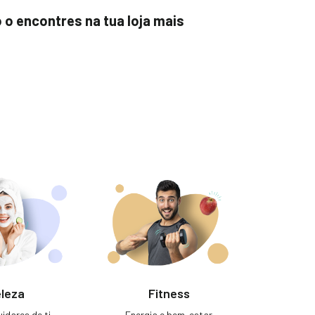
o o encontres na tua loja mais
leza
Fitness
idares de ti
Energia e bem-estar