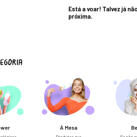
Está a voar! Talvez já nã
próxima.
EGORIA
ower
À Mesa
Be
ológicos,
Produtos que
Se não cu