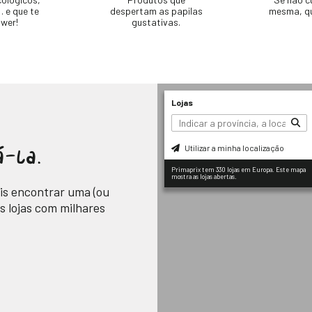
 e que te
despertam as papilas
mesma, q
wer!
gustativas.
Lojas
Utilizar a minha localização
á-la.
Primaprix tem 330 lojas em Europa. Este mapa
mostra as lojas abertas.
ais encontrar uma (ou
s lojas com milhares