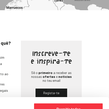
 quê?
Inscreve-te
sim
e inspira-te
na
Sê o
primeiro
a receber as
to ao
nossas
ofertas
e
notícias
no teu email
res
legais
Regista-te