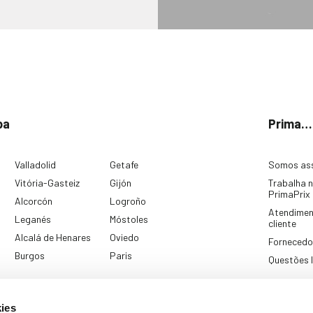
pa
Prima…
Valladolid
Getafe
Somos as
Vitória-Gasteiz
Gijón
Trabalha 
PrimaPrix
Alcorcón
Logroño
Atendimen
Leganés
Móstoles
cliente
Alcalá de Henares
Oviedo
Fornecedo
Burgos
Paris
Questões 
ies