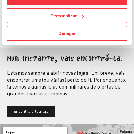
Fitness
Personalizar
Energia e bem-estar
para o teu dia a dia.
Denegar
Num instante, vais encontrá-la.
Estamos sempre a abrir novas
lojas
. Em breve, vais
encontrar uma (ou várias) perto de ti. Por enquanto,
já temos algumas lojas com milhares de ofertas de
grandes marcas europeias.
Encontra a tua loja
Lojas