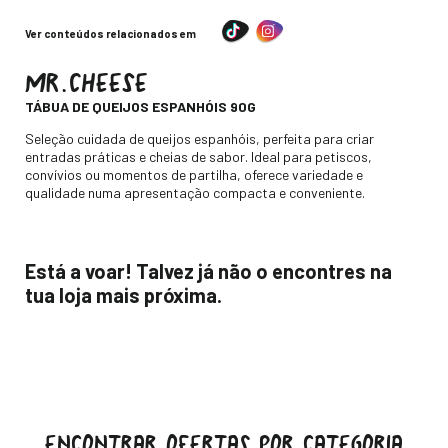
Ver conteúdos relacionados em
MR.CHEESE
-
TÁBUA DE QUEIJOS ESPANHÓIS 90G
Descripción
Seleção cuidada de queijos espanhóis, perfeita para criar
entradas práticas e cheias de sabor. Ideal para petiscos,
convívios ou momentos de partilha, oferece variedade e
qualidade numa apresentação compacta e conveniente.
Está a voar! Talvez já não o encontres na
tua loja mais próxima.
ENCONTRAR OFERTAS POR CATEGORIA