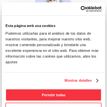
Esta página web usa cookies
Beleza
Podemos utilizarlas para el análisis de los datos de
Se não cuidares de ti
nuestros visitantes, para mejorar nuestro sitio web,
mesma, quem cuidará?
mostrar contenido personalizado y brindarle una
excelente experiencia en el sitio web. Para obtener más
información sobre las cookies que utilizamos, abre los
ajustes
Mostrar detalles
Fitness
Permitir todas
Energia e bem-estar
para o teu dia a dia.