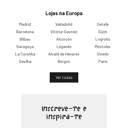
Lojas na Europa
Madrid
Valladolid
Getafe
Barcelona
Vitória-Gasteiz
Gijón
Bilbau
Alcorcón
Logroño
Saragoça
Leganés
Móstoles
La Corunha
Alcalá de Henares
Oviedo
Sevilha
Burgos
Paris
Ver todas
Inscreve-te e
inspira-te