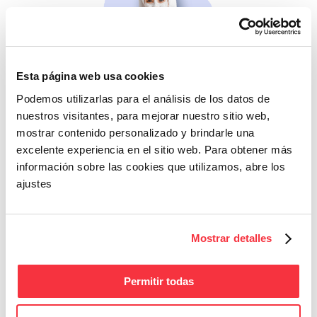
Esta página web usa cookies
Beleza
Podemos utilizarlas para el análisis de los datos de
Se não cuidares de ti
nuestros visitantes, para mejorar nuestro sitio web,
mesma, quem cuidará?
mostrar contenido personalizado y brindarle una
excelente experiencia en el sitio web. Para obtener más
información sobre las cookies que utilizamos, abre los
ajustes
Mostrar detalles
Fitness
Permitir todas
Energia e bem-estar
para o teu dia a dia.