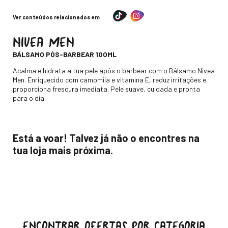
Ver conteúdos relacionados em
NIVEA MEN
-
BÁLSAMO PÓS-BARBEAR 100ML
Descripción
Acalma e hidrata a tua pele após o barbear com o Bálsamo Nivea
Men. Enriquecido com camomila e vitamina E, reduz irritações e
proporciona frescura imediata. Pele suave, cuidada e pronta
para o dia.
Está a voar! Talvez já não o encontres na
tua loja mais próxima.
ENCONTRAR OFERTAS POR CATEGORIA