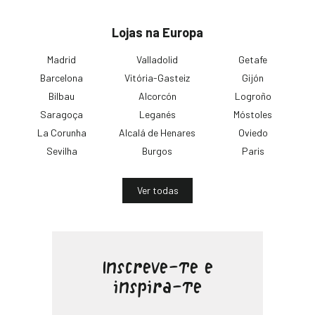
Lojas na Europa
Madrid
Valladolid
Getafe
Barcelona
Vitória-Gasteiz
Gijón
Bilbau
Alcorcón
Logroño
Saragoça
Leganés
Móstoles
La Corunha
Alcalá de Henares
Oviedo
Sevilha
Burgos
Paris
Ver todas
Inscreve-te e
inspira-te