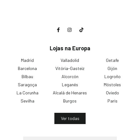
Lojas na Europa
Madrid
Valladolid
Getafe
Barcelona
Vitória-Gasteiz
Gijón
Bilbau
Alcorcón
Logroño
Saragoça
Leganés
Móstoles
La Corunha
Alcalá de Henares
Oviedo
Sevilha
Burgos
Paris
Ver todas