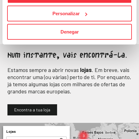
Fitness
Energia e bem-estar
Personalizar
para o teu dia a dia.
Denegar
Num instante, vais encontrá-la.
Estamos sempre a abrir novas
lojas
. Em breve, vais
encontrar uma (ou várias) perto de ti. Por enquanto,
já temos algumas lojas com milhares de ofertas de
grandes marcas europeias.
Encontra a tua loja
Lojas