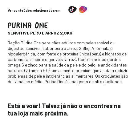
Ver conteúdos relacionados em
PURINA ONE
-
SENSITIVE PERU E ARROZ 2,8KG
Descripción
Ração Purina One para cães adultos com pele sensível ou
digestão sensível, sabor peru e arroz, 2,8kg. A fórmula é
hipoalergénica, com fonte de proteína única (peru) e hidratos de
carbono facilmente digeríveis (arroz). Contém ácidos gordos
ómega 6 e zinco para a saúde da pele e do pelo, e antioxidantes
naturais (vitamina E). É um alimento premium que ajuda a reduzir
problemas de pele e intolerâncias alimentares. Os croquetes são
de tamanho médio. Purina One é uma gama de alta qualidade.
Está a voar! Talvez já não o encontres na
tua loja mais próxima.