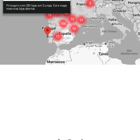
Primaprix tem 330 lojas em Europa. Este mapa
mostra as lojas abertas.