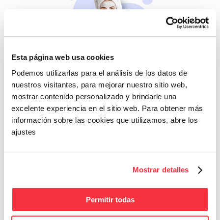
Esta página web usa cookies
Beleza
Podemos utilizarlas para el análisis de los datos de
Se não cuidares de ti
nuestros visitantes, para mejorar nuestro sitio web,
mesma, quem cuidará?
mostrar contenido personalizado y brindarle una
excelente experiencia en el sitio web. Para obtener más
información sobre las cookies que utilizamos, abre los
ajustes
Mostrar detalles
Fitness
Permitir todas
Energia e bem-estar
para o teu dia a dia.