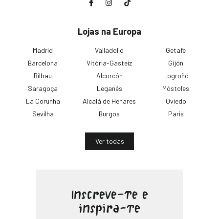
Lojas na Europa
Madrid
Valladolid
Getafe
Barcelona
Vitória-Gasteiz
Gijón
Bilbau
Alcorcón
Logroño
Saragoça
Leganés
Móstoles
La Corunha
Alcalá de Henares
Oviedo
Sevilha
Burgos
Paris
Ver todas
Inscreve-te e
inspira-te