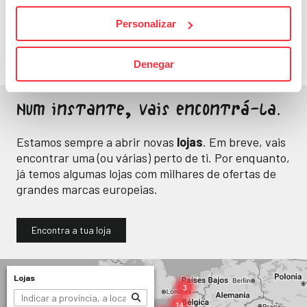
Energia e bem-estar
Personalizar
para o teu dia a dia.
Denegar
Num instante, vais encontrá-la.
Estamos sempre a abrir novas
lojas
. Em breve, vais
encontrar uma (ou várias) perto de ti. Por enquanto,
já temos algumas lojas com milhares de ofertas de
grandes marcas europeias.
Encontra a tua loja
Lojas