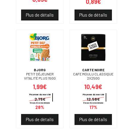
0,89€
Plus de détails
Plus de détails
BJORG
CARTE NOIRE
PETIT DÉJEUNER
CAFE MOULU CLASSIQUE
VITALITÉ PLUS 150G
2X250G
1,99€
10,49€
Moyenne du marché
Moyenne du marché
2,75€
12,58€
Vous économisez
Vous économisez
28%
17%
Plus de détails
Plus de détails