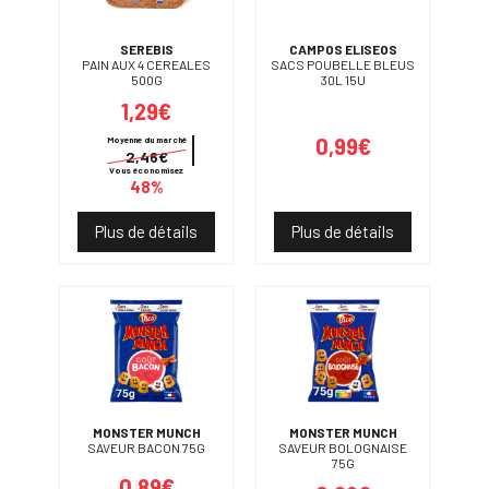
SEREBIS
CAMPOS ELISEOS
PAIN AUX 4 CEREALES
SACS POUBELLE BLEUS
500G
30L 15U
1,29€
0,99€
Moyenne du marché
2,46€
Vous économisez
48%
Plus de détails
Plus de détails
MONSTER MUNCH
MONSTER MUNCH
SAVEUR BACON 75G
SAVEUR BOLOGNAISE
75G
0,89€