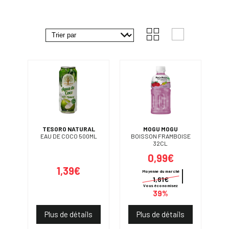
TESORO NATURAL
MOGU MOGU
EAU DE COCO 500ML
BOISSON FRAMBOISE
32CL
0,99€
1,39€
Moyenne du marché
1,61€
Vous économisez
39%
Plus de détails
Plus de détails