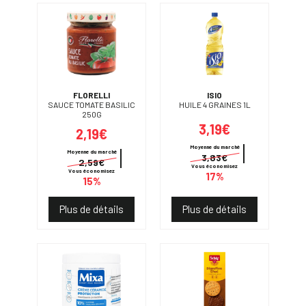
FLORELLI
ISIO
SAUCE TOMATE BASILIC
HUILE 4 GRAINES 1L
250G
3,19€
2,19€
Moyenne du marché
Moyenne du marché
3,83€
2,59€
Vous économisez
Vous économisez
17%
15%
Plus de détails
Plus de détails