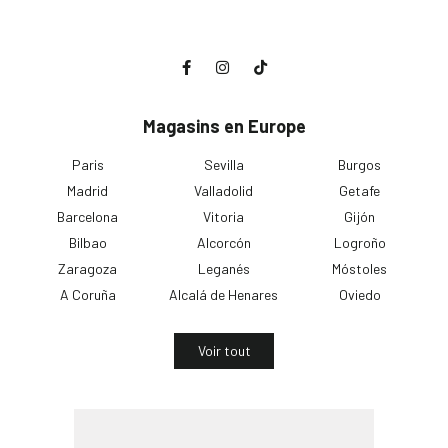
Magasins en Europe
Paris
Sevilla
Burgos
Madrid
Valladolid
Getafe
Barcelona
Vitoria
Gijón
Bilbao
Alcorcón
Logroño
Zaragoza
Leganés
Móstoles
A Coruña
Alcalá de Henares
Oviedo
Voir tout