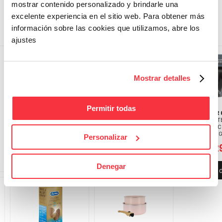
mostrar contenido personalizado y brindarle una
excelente experiencia en el sitio web. Para obtener más
PLUS DE BONNES AFFAIRES
información sobre las cookies que utilizamos, abre los
ajustes
Mostrar detalles
Permitir todas
LOWENTHAL
QUIKSILVER
SILVER
MUG DE VOYAGE 800ML
LOT DE 2 BOXERS HOMME
ÉLIMINAT
PELUC
11,49€
11,49€
RECHARG
Personalizar
9,2
Plus de détails
Plus de détails
Denegar
Plus de 