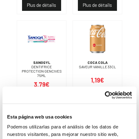
Plus de détails
Plus de détails
SANOGYL
COCA COLA
DENTIFRICE
SAVEUR VANILLE 33CL
PROTECTION GENCIVES
75ML
1,19€
3,79€
Moyenne du marché
2,29€
Moyenne du marché
4,61€
Vous économisez
48%
Vous économisez
18%
Esta página web usa cookies
Plus de détails
Plus de détails
Podemos utilizarlas para el análisis de los datos de
nuestros visitantes, para mejorar nuestro sitio web,