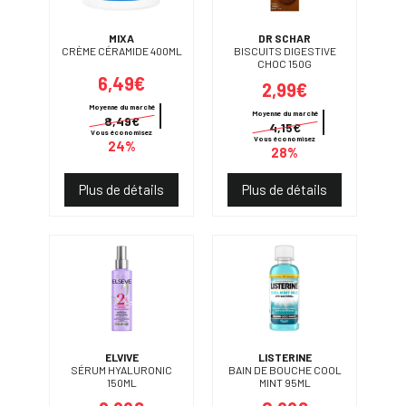
MIXA
DR SCHAR
CRÈME CÉRAMIDE 400ML
BISCUITS DIGESTIVE
CHOC 150G
6,49€
2,99€
Moyenne du marché
Moyenne du marché
8,49€
4,15€
Vous économisez
Vous économisez
24%
28%
Plus de détails
Plus de détails
ELVIVE
LISTERINE
SÉRUM HYALURONIC
BAIN DE BOUCHE COOL
150ML
MINT 95ML