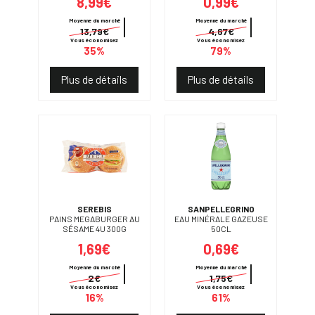
8,99€
0,99€
Moyenne du marché
Moyenne du marché
13,79€
4,67€
Vous économisez
Vous économisez
35%
79%
Plus de détails
Plus de détails
SEREBIS
SANPELLEGRINO
PAINS MEGABURGER AU
EAU MINÉRALE GAZEUSE
SÉSAME 4U 300G
50CL
1,69€
0,69€
Moyenne du marché
Moyenne du marché
2€
1,75€
Vous économisez
Vous économisez
16%
61%