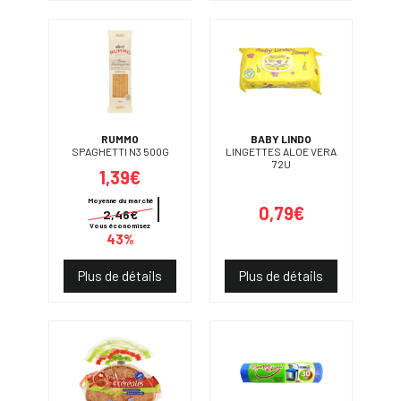
RUMMO
BABY LINDO
SPAGHETTI N3 500G
LINGETTES ALOE VERA
72U
1,39€
Moyenne du marché
0,79€
2,46€
Vous économisez
43%
Plus de détails
Plus de détails