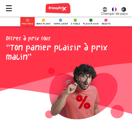
Changer de pays
PRIX FOUS
BONS PLANS
HOME LOVER
À TABLE
PLAISIR SAIN
BEAUTÉ
Offres à prix fous
Ton panier plaisir à prix
malin