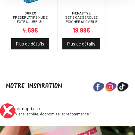
DUREX
MENASTYL
PRÉSERVATIFS NUDE
SET 2 CASSEROLES
EXTRA LUBRI 8U
POIGNEE AMOVIBLE
4,59€
19,99€
Plus de détails
Plus de détails
NOTRE INSPIRATION
primaprix_fr
Viens, achète, économise, et recommence !