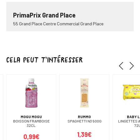
PrimaPrix Grand Place
55 Grand Place Centre Commercial Grand Place
Fermé maintenant
Aller à la boutique
Plus de détails
CELA PEUT T’INTÉRESSER
PrimaPrix Boulogne
227 Bd Jean Jaurès
Fermé maintenant
Aller à la boutique
Plus de détails
MOGU MOGU
RUMMO
BABY L
PrimaPrix Levallois
BOISSON FRAMBOISE
SPAGHETTI N3 500G
LINGETTES 
32CL
72
17 Rue Trébois
1,39€
0,99€