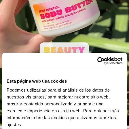
PrimaPrix Centre Deux
7 Rue des Docteurs Charcot
Fermé maintenant
Aller à la boutique
Plus de détails
PrimaPrix Espace Saint Quentin
5 Rue Colbert
Fermé maintenant
Aller à la boutique
Plus de détails
Esta página web usa cookies
Podemos utilizarlas para el análisis de los datos de
nuestros visitantes, para mejorar nuestro sitio web,
PrimaPrix Guy Moquet
mostrar contenido personalizado y brindarle una
65 Rue Guy Môquet
excelente experiencia en el sitio web. Para obtener más
Fermé maintenant
información sobre las cookies que utilizamos, abre los
ajustes
Aller à la boutique
Plus de détails