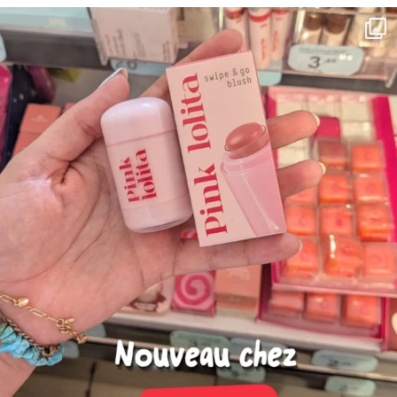
Fermé maintenant
Aller à la boutique
Plus de détails
PrimaPrix Troyes
58 Rue Emile Zola
Fermé maintenant
Aller à la boutique
Plus de détails
PrimaPrix Le Kremlin-Bicêtre
66 Av. de Fontainebleau
Fermé maintenant
Aller à la boutique
Plus de détails