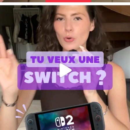
PrimaPrix Les Jacobins
13 Rue Claude Blondeau Centre Commercial Les Jacobins
Fermé maintenant
Aller à la boutique
Plus de détails
PrimaPrix Angers
34 Bd du Maréchal Foch
Fermé maintenant
Aller à la boutique
Plus de détails
PrimaPrix Halle Secrétan
46 Rue de Meaux
Fermé maintenant