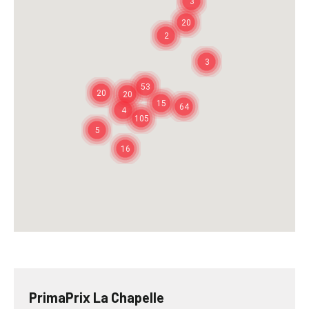
3
20
2
3
53
20
20
15
64
4
105
5
16
PrimaPrix La Chapelle