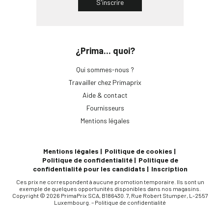
S'inscrire
PrimaPrix Montreuil
38 Boulevard Rouget de Lisle
¿Prima... quoi?
Fermé maintenant
Aller à la boutique
Plus de détails
Qui sommes-nous ?
Travailler chez Primaprix
Aide & contact
Fournisseurs
PrimaPrix Temple
Mentions légales
170 Rue du Temple
Fermé maintenant
Mentions légales
Politique de cookies
Aller à la boutique
Plus de détails
Politique de confidentialité
Politique de
confidentialité pour les candidats
Inscription
Ces prix ne correspondent à aucune promotion temporaire. Ils sont un
exemple de quelques opportunités disponibles dans nos magasins.
PrimaPrix Avron
Copyright © 2026 PrimaPrix SCA, B186430. 7, Rue Robert Stumper, L-2557
Luxembourg. –
Politique de confidentialité
47 Rue d’Avron