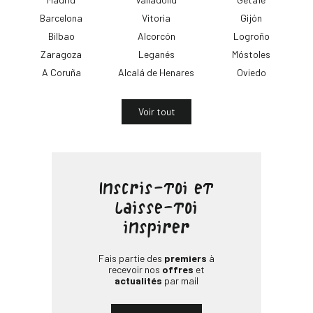
12 Bd de Magenta
Barcelona
Vitoria
Gijón
Fermé maintenant
Bilbao
Alcorcón
Logroño
Aller à la boutique
Plus de détails
Zaragoza
Leganés
Móstoles
A Coruña
Alcalá de Henares
Oviedo
PrimaPrix Masséna
Voir tout
98 Bd Masséna
Fermé maintenant
Aller à la boutique
Plus de détails
Inscris-toi et
laisse-toi
inspirer
PrimaPrix Pontault-Combault
Rue de la Noyeraie
Fais partie des
premiers
à
recevoir nos
offres
et
Fermé maintenant
actualités
par mail
Aller à la boutique
Plus de détails