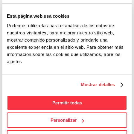
Nous vous informons que les accords de
Esta página web usa cookies
confidentialité correspondants ont été signés avec
Podemos utilizarlas para el análisis de los datos de
nuestros visitantes, para mejorar nuestro sitio web,
les fournisseurs correspondants afin d'assurer la
mostrar contenido personalizado y brindarle una
sécurité de vos données.
excelente experiencia en el sitio web. Para obtener más
información sobre las cookies que utilizamos, abre los
En acceptant la politique de confidentialité, vous
ajustes
acceptez ces conditions.
Mostrar detalles
4. EXERCICE DES DROITS
Permitir todas
Vous pouvez exercer vos droits d'accès, de
Personalizar
rectification, d'annulation, d'effacement, de
limitation du traitement, d'opposition et de