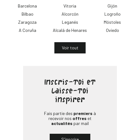
Barcelona
Vitoria
Gijón
Bilbao
Alcorcón
Logroño
Zaragoza
Leganés
Móstoles
A Coruña
Alcalá de Henares
Oviedo
Voir tout
Inscris-toi et
laisse-toi
inspirer
Fais partie des
premiers
à
recevoir nos
offres
et
actualités
par mail
S'inscrire