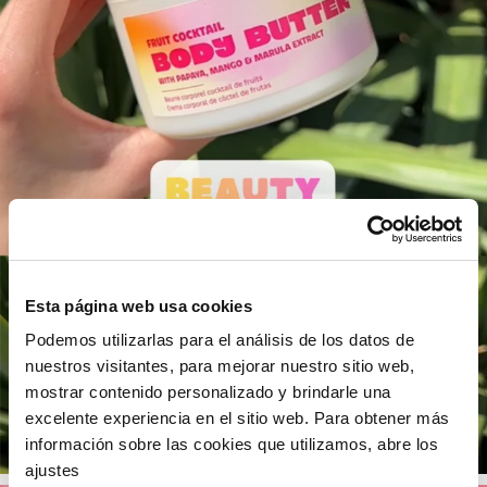
PrimaPrix Centre Deux
7 Rue des Docteurs Charcot
Ouvert de 8.30 à 19.30
Aller à la boutique
Plus de détails
PrimaPrix Espace Saint Quentin
5 Rue Colbert
Ouvert de 8.30 à 20.30
Aller à la boutique
Plus de détails
Esta página web usa cookies
Podemos utilizarlas para el análisis de los datos de
nuestros visitantes, para mejorar nuestro sitio web,
PrimaPrix Guy Moquet
mostrar contenido personalizado y brindarle una
65 Rue Guy Môquet
excelente experiencia en el sitio web. Para obtener más
Ouvert de 8.30 à 20.30
información sobre las cookies que utilizamos, abre los
ajustes
Aller à la boutique
Plus de détails