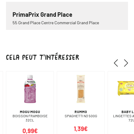
PrimaPrix Grand Place
55 Grand Place Centre Commercial Grand Place
Ouvert de 10.00 à 20.00
Aller à la boutique
Plus de détails
CELA PEUT T’INTÉRESSER
PrimaPrix Boulogne
227 Bd Jean Jaurès
Ouvert de 8.30 à 20.30
Aller à la boutique
Plus de détails
MOGU MOGU
RUMMO
BABY L
PrimaPrix Levallois
BOISSON FRAMBOISE
SPAGHETTI N3 500G
LINGETTES 
32CL
72
17 Rue Trébois
1,39€
0,99€