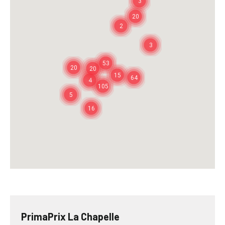
3
20
2
3
53
20
20
15
64
4
105
5
16
PrimaPrix La Chapelle