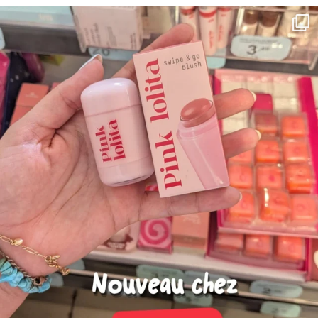
Ouvert de 8.30 à 20.30
Aller à la boutique
Plus de détails
PrimaPrix Troyes
58 Rue Emile Zola
Ouvert de 8.30 à 20.30
Aller à la boutique
Plus de détails
PrimaPrix Le Kremlin-Bicêtre
66 Av. de Fontainebleau
Ouvert de 8.30 à 20.30
Aller à la boutique
Plus de détails