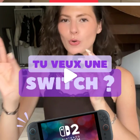
PrimaPrix Les Jacobins
13 Rue Claude Blondeau Centre Commercial Les Jacobins
Ouvert de 9.30 à 19.00
Aller à la boutique
Plus de détails
PrimaPrix Angers
34 Bd du Maréchal Foch
Ouvert de 8.30 à 20.30
Aller à la boutique
Plus de détails
PrimaPrix Halle Secrétan
46 Rue de Meaux
Ouvert de 8.30 à 20.30