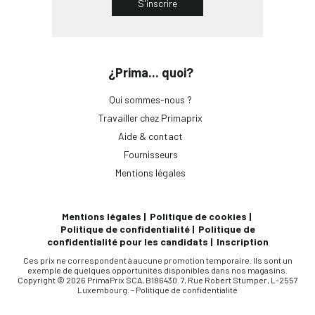
S'inscrire
PrimaPrix Montreuil
38 Boulevard Rouget de Lisle
¿Prima... quoi?
Ouvert de 8.30 à 20.30
Aller à la boutique
Plus de détails
Qui sommes-nous ?
Travailler chez Primaprix
Aide & contact
Fournisseurs
PrimaPrix Temple
Mentions légales
170 Rue du Temple
Ouvert de 8.30 à 21.00
Mentions légales
Politique de cookies
Aller à la boutique
Plus de détails
Politique de confidentialité
Politique de
confidentialité pour les candidats
Inscription
Ces prix ne correspondent à aucune promotion temporaire. Ils sont un
exemple de quelques opportunités disponibles dans nos magasins.
PrimaPrix Avron
Copyright © 2026 PrimaPrix SCA, B186430. 7, Rue Robert Stumper, L-2557
Luxembourg. –
Politique de confidentialité
47 Rue d’Avron