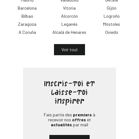
12 Bd de Magenta
Barcelona
Vitoria
Gijón
Ouvert de 8.30 à 20.30
Bilbao
Alcorcón
Logroño
Aller à la boutique
Plus de détails
Zaragoza
Leganés
Móstoles
A Coruña
Alcalá de Henares
Oviedo
PrimaPrix Masséna
Voir tout
98 Bd Masséna
Ouvert de 8.30 à 20.30
Aller à la boutique
Plus de détails
Inscris-toi et
laisse-toi
inspirer
PrimaPrix Pontault-Combault
Rue de la Noyeraie
Fais partie des
premiers
à
recevoir nos
offres
et
Ouvert de 8.30 à 20.00
actualités
par mail
Aller à la boutique
Plus de détails