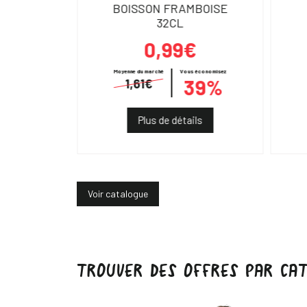
500ML
BOISSON FRAMBOISE
32CL
0,99€
€
Moyenne du marché
Vous économisez
39%
1,61€
ils
Plus de détails
Voir catalogue
TROUVER DES OFFRES PAR CAT