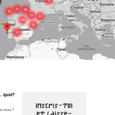
.. quoi?
Inscris-toi
s-nous ?
et laisse-