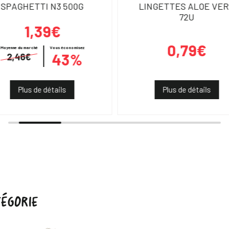
SPAGHETTI N3 500G
LINGETTES ALOE VE
72U
1,39€
0,79€
Moyenne du marché
Vous économisez
43%
2,46€
Plus de détails
Plus de détails
ÉGORIE