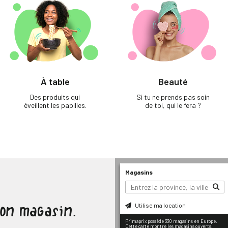
À table
Beauté
Des produits qui
Si tu ne prends pas soin
éveillent les papilles.
de toi, qui le fera ?
Magasins
Utilise ma location
ton magasin.
Primaprix possède 330 magasins en Europe.
Cette carte montre les magasins ouverts.