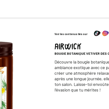
Voir les contenus liés sur
AIRWICK
-
BOUGIE BOTANIQUE VETIVER DES 
Descripción
Découvre la bougie botanique
ambiance exotique avec ce pa
créer une atmosphère relaxan
après une longue journée, ell
ton salon. Laisse-toi envoût
l’évasion que tu mérites !