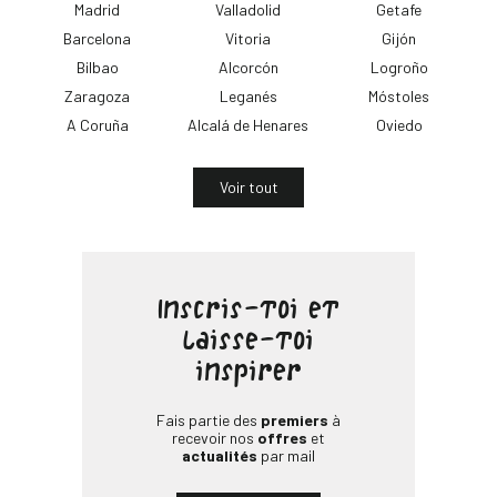
Madrid
Valladolid
Getafe
Barcelona
Vitoria
Gijón
Bilbao
Alcorcón
Logroño
Zaragoza
Leganés
Móstoles
A Coruña
Alcalá de Henares
Oviedo
Voir tout
Inscris-toi et
laisse-toi
inspirer
Fais partie des
premiers
à
recevoir nos
offres
et
actualités
par mail