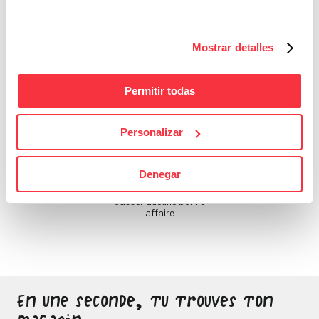
Si tu ne prends pas soin
de toi, qui le fera ?
Mostrar detalles
Permitir todas
Personalizar
Bons Plans
Denegar
Sois attentif, ne laisse
passer aucune bonne
affaire
En une seconde, tu trouves ton