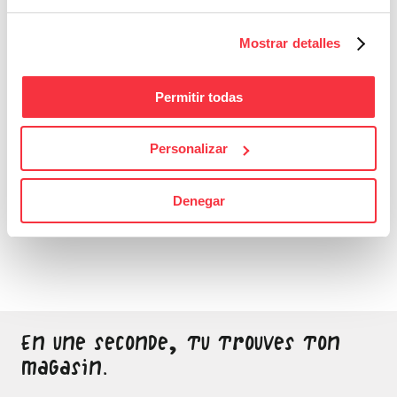
Mostrar detalles
Permitir todas
Personalizar
Bons Plans
Denegar
Sois attentif, ne laisse
passer aucune bonne
affaire
En une seconde, tu trouves ton
magasin.