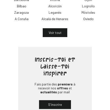
Bilbao
Alcorcón
Logroño
Zaragoza
Leganés
Móstoles
A Coruña
Alcalá de Henares
Oviedo
Voir tout
Inscris-toi et
laisse-toi
inspirer
Fais partie des
premiers
à
recevoir nos
offres
et
actualités
par mail
S'inscrire