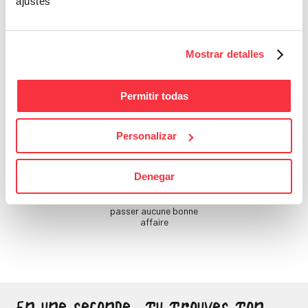
Beauté
ajustes
Si tu ne prends pas soin
de toi, qui le fera ?
Mostrar detalles
Permitir todas
Personalizar
Denegar
Bons Plans
Sois attentif, ne laisse
passer aucune bonne
affaire