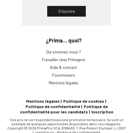
S'inscrire
¿Prima... quoi?
Qui sommes-nous ?
Travailler chez Primaprix
Aide & contact
Fournisseurs
Mentions légales
Mentions légales
Politique de cookies
Politique de confidentialité
Politique de
confidentialité pour les candidats
Inscription
Ces prix ne correspondent à aucune promotion temporaire. Ils sont un
exemple de quelques opportunités disponibles dans nos magasins.
Copyright © 2026 PrimaPrix SCA, B186430. 7, Rue Robert Stumper, L-2557
Luxembourg. –
Politique de confidentialité