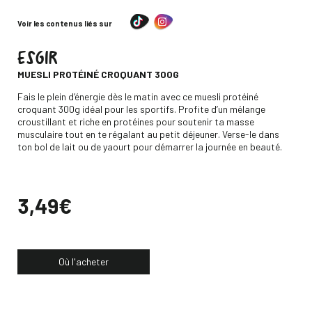
Voir les contenus liés sur
ESGIR
-
MUESLI PROTÉINÉ CROQUANT 300G
Descripción
Fais le plein d’énergie dès le matin avec ce muesli protéiné
croquant 300g idéal pour les sportifs. Profite d’un mélange
croustillant et riche en protéines pour soutenir ta masse
musculaire tout en te régalant au petit déjeuner. Verse-le dans
ton bol de lait ou de yaourt pour démarrer la journée en beauté.
Precio
3,49€
Où l'acheter