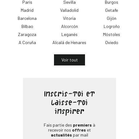
Paris
Sevilla
Burgos
Madrid
Valladolid
Getafe
Barcelona
Vitoria
Gijón
Bilbao
Alcorcón
Logroño
Zaragoza
Leganés
Móstoles
A Coruña
Alcalá de Henares
Oviedo
Voir tout
Inscris-toi et
laisse-toi
inspirer
Fais partie des
premiers
à
recevoir nos
offres
et
actualités
par mail