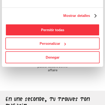
Si tu ne prends pas soin
de toi, qui le fera ?
Mostrar detalles
Permitir todas
Personalizar
Bons Plans
Denegar
Sois attentif, ne laisse
passer aucune bonne
affaire
En une seconde, tu trouves ton