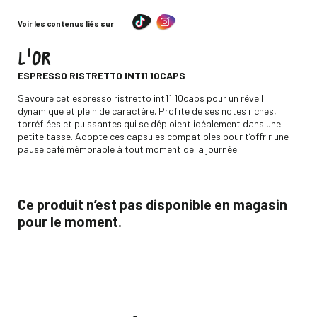
Voir les contenus liés sur
L'OR
-
ESPRESSO RISTRETTO INT11 10CAPS
Descripción
Savoure cet espresso ristretto int11 10caps pour un réveil
dynamique et plein de caractère. Profite de ses notes riches,
torréfiées et puissantes qui se déploient idéalement dans une
petite tasse. Adopte ces capsules compatibles pour t’offrir une
pause café mémorable à tout moment de la journée.
Ce produit n’est pas disponible en magasin
pour le moment.