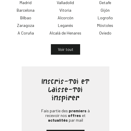
Madrid
Valladolid
Getafe
Barcelona
Vitoria
Gijón
Bilbao
Alcorcón
Logroño
Zaragoza
Leganés
Móstoles
A Coruña
Alcalá de Henares
Oviedo
Voir tout
Inscris-toi et
laisse-toi
inspirer
Fais partie des
premiers
à
recevoir nos
offres
et
actualités
par mail