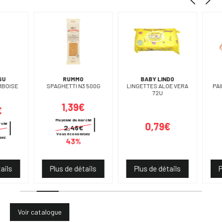
RUMMO
BABY LINDO
SERE
SPAGHETTI N3 500G
LINGETTES ALOE VERA
PAIN AUX 4
72U
500
1,39€
1,2
Moyenne du marché
0,79€
Moyenne du
2,46€
2,4
Vous économisez
Vous écon
43%
48
Plus de détails
Plus de détails
Plus de 
Voir catalogue