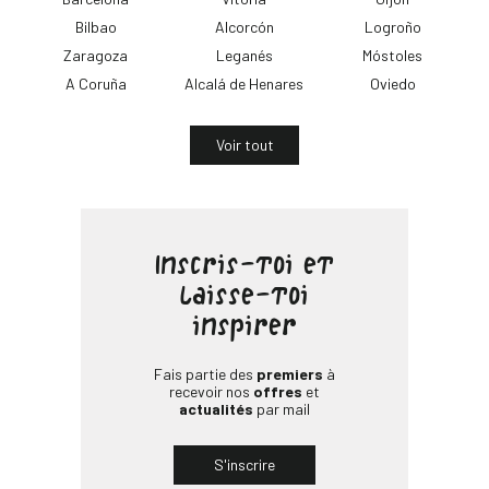
Bilbao
Alcorcón
Logroño
Zaragoza
Leganés
Móstoles
A Coruña
Alcalá de Henares
Oviedo
Voir tout
Inscris-toi et
laisse-toi
inspirer
Fais partie des
premiers
à
recevoir nos
offres
et
actualités
par mail
S'inscrire